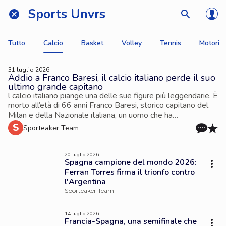
Sports Unvrs
Tutto
Calcio
Basket
Volley
Tennis
Motori
31 luglio 2026
Addio a Franco Baresi, il calcio italiano perde il suo
ultimo grande capitano
l calcio italiano piange una delle sue figure più leggendarie. È
morto all’età di 66 anni Franco Baresi, storico capitano del
Milan e della Nazionale italiana, un uomo che ha
rappresentato per oltre vent’anni un simbolo assoluto di
 S 
Sporteaker Team
fedeltà, eleganza e leadership. La notizia è stata comunicata
dal club rossonero, che ha ricordato il suo capitano come una
parte indelebile della propria storia.
20 luglio 2026
Spagna campione del mondo 2026:
Ferran Torres firma il trionfo contro
l'Argentina
Sporteaker Team
14 luglio 2026
Francia-Spagna, una semifinale che