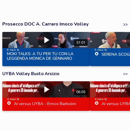
Prosecco DOC A. Carraro Imoco Volley
>>
51:01
8 mesi fa
9 mesi fa
MOKI TALKS: A TU PER TU CON LA
SERENA SCOGN
LEGGENDA MONICA DE GENNARO
UYBA Volley Busto Arsizio
>>
06:05
4 mesi fa
4 mesi fa
AI versus UYBA - Enrico Barbolini
AI versus UYBA