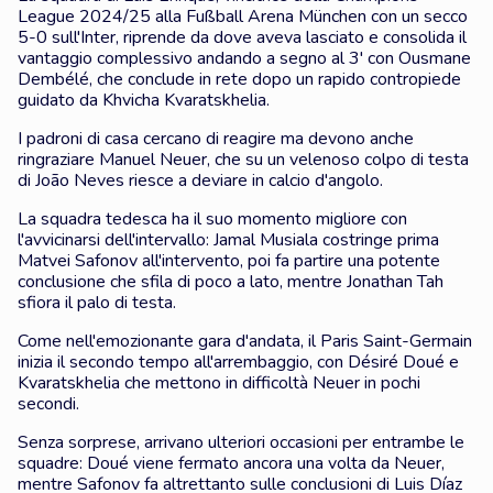
League 2024/25 alla Fußball Arena München con un secco
5-0 sull'Inter, riprende da dove aveva lasciato e consolida il
vantaggio complessivo andando a segno al 3' con Ousmane
Dembélé, che conclude in rete dopo un rapido contropiede
guidato da Khvicha Kvaratskhelia.
I padroni di casa cercano di reagire ma devono anche
ringraziare Manuel Neuer, che su un velenoso colpo di testa
di João Neves riesce a deviare in calcio d'angolo.
La squadra tedesca ha il suo momento migliore con
l'avvicinarsi dell'intervallo: Jamal Musiala costringe prima
Matvei Safonov all'intervento, poi fa partire una potente
conclusione che sfila di poco a lato, mentre Jonathan Tah
sfiora il palo di testa.
Come nell'emozionante gara d'andata, il Paris Saint-Germain
inizia il secondo tempo all'arrembaggio, con Désiré Doué e
Kvaratskhelia che mettono in difficoltà Neuer in pochi
secondi.
Senza sorprese, arrivano ulteriori occasioni per entrambe le
squadre: Doué viene fermato ancora una volta da Neuer,
mentre Safonov fa altrettanto sulle conclusioni di Luis Díaz