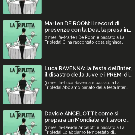
dal primo all’ultimo posto e facciamo la
reaction ai nostri pronostici di agosto! E voi
quante ne avete azzeccate? 🤔 con Luca
Bianchin, Luigi Garlando, Tommaso Milanese
e Marco Guidi. Learn more about your ad
Marten DE ROON: il record di
choices. Vis
presenze con la Dea, la presa in
giro a Ibra e l'obiettivo mondiale
2 mesi fa-Marten De Roon è passato a La
| La Tripletta #87
Tripletta! Ci ha raccontato cosa significa
essere il giocatore con più presenze nella
storia dell'Atalanta, la sua identità da
bergamasco, i suoi post su X e Instagram
più divertenti, la presa in giro a Ibra,
l'obiettivo dell'Olanda ai mondiali e tanto
Luca RAVENNA: la festa dell’Inter,
altro! Fateci sap
il disastro della Juve e i PREMI di
fine stagione! | La Tripletta #86
3 mesi fa-Luca Ravenna è passato a La
Tripletta! Abbiamo parlato della festa Inter,
tanti aneddoti a tema nerazzurro, del
disastro della Juve e infine abbiamo
decretato la top XI della stagione 2025/26 e
abbiamo assegnato i premi ai singoli. Siete
d’accordo con le nostre scelte? Fateci
Davide ANCELOTTI: come si
sapere la vostra nei co
prepara un Mondiale e il lavoro
con papà Carlo | La Tripletta #85
3 mesi fa-Davide Ancelotti è passato a La
Tripletta! Lo abbiamo tempestato di