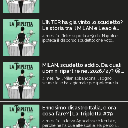
e rispondiamo a 3 domande: la Juve è la
squadra più in forma del campionato? Conte
ha già la testa alla Nazionale? Se Chivu
dovesse vincere anche la Coppa Italia,
sarebbe una stagione migliore rispetto a
L’INTER ha già vinto lo scudetto?
tutte quelle di Inza
La storia tra il MILAN e Leao è
finita? | La Tripletta #81
4 mesi fa-L’Inter si porta a +9 dal Napoli e
ipoteca il discorso scudetto: che voto
dareste ai giocatori nerazzurri? Il Milan
perde in casa contro l’Udinese e ora mette
in discussione la qualificazione alla
Champions, i tifosi fischiano la squadra e in
particolare Leão: la storia tra il portoghese e
MILAN, scudetto addio. Da quali
il Milan
uomini ripartire nel 2026/27? 🤔 |
La Tripletta #80
4 mesi fa-Il Milan abbandona il sogno
scudetto, e ha 7 giornate per ipotecare la
qualificazione alla prossima edizione della
Champions League. Noi guardiamo già
avanti alla prossima stagione: chi terresti e
chi venderesti della rosa attuale? Fateci
sapere la vostra nei commenti! Con
Ennesimo disastro Italia, e ora
Francesco Pietrella, Luca
cosa fare? | La Tripletta #79
4 mesi fa-La terza Apocalisse è terribile,
perché ne ha due alle spalle. Ha perso il