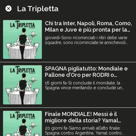
La Tripletta
Chi tra Inter, Napoli, Roma, Como,
Milan e Juve è più pronta per la
Serie A 2026/27? | La Tripletta
giovedì-Sono ricominciati i ritiri delle varie
#102
squadre, sono ricominciate le amichevoli
estive e ricomincia La Tripletta! Oggi vi
diamo le nostre prime impressioni sulle
prime 6 dello scorso campionato: Inter,
Napoli, Roma, Como, Milan e Juve. Chi tra
queste è più pronta per la Serie A 2026/27?
SPAGNA pigliatutto: Mondiale e
Chi ha bisog
Pallone d’Oro per RODRI o
YAMAL? | La Tripletta #101
16 giorni fa-Si conclude il mondiale, la
Spagna vince meritando e conclude un
Mondiale da sogno. Chi vincerà ora il
Pallone d’Oro tra Messi, Rodri e Yamal? 👀
parliamo anche della Nazionale che tra
poco annuncerà il nuovo c.t. deciso da
Malagò e Maldini, sarà Pirlo o Guardiola? O
Finale MONDIALE! Messi è il
un nome a sorpresa? Come sempre f
migliore della storia? Yamal
vincerà il Pallone d’Oro? | La
20 giorni fa-Siamo arrivati all’atto finale:
Tripletta #100
Spagna contro Argentina, Yamal contro