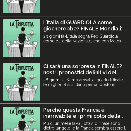
Messi. Chi salirà sul tetto del mondo? E chi
vincerà il pallone d’oro tra i due? Messi è
comunque da ricordare come il migliore
della storia, anche sopra a Maradona? Sono
tornati dall’America Luca e Filippo, il
L’Italia di GUARDIOLA come
magister è carico c
giocherebbe? FINALE Mondiali: i
nostri pronostici | La Tripletta
23 giorni fa-L’Italia sogna Pep Guardiola
#99
come c.t. della Nazionale, che con Maldini,
Leonardo e Malagò andrebbe a
rappresentare il nuovo ciclo dell’Italia. Come
cambierebbero il sistema calcio italiano con
loro? E come giocherebbe la Nazionale ad
oggi con il tecnico catalano? Siamo a
Ci sarà una sorpresa in FINALE? I
ridosso delle due semifinal
nostri pronostici definitivi del
MONDIALE 🌎🏆 | La Tripletta
28 giorni fa-Siamo arrivati ai quarti di finale,
#98
le migliori 8 si sfidano per un posto in
semifinale e continuare ad inseguire il sogno
di salire sul tetto del mondo, e noi facciamo
i nostri pronostici di tutte le partite
analizzando tutte le squadre e il loro stato di
forma. E valutiamo anche tutti gli assist d
Perché questa Francia è
inarrivabile e i primi colpi della
SERIE A! | La Tripletta #97
Più di un mese fa-Gli ottavi di finale sono
dietro l’angolo, e la Francia sembra essere la