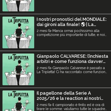
questo episodio usiamo una tier list come
pretesto per fornirvi un’analisi e un
pronostico per le 10 favorite (e non solo),
parlandovi di quella che può essere la
formazione, lo stato di forma e sopratutto gli
I nostri pronostici del MONDIALE:
uomini: chi è la stella d
dai gironi alla finale! 🌎 | La
Tripletta #90
2 mesi fa-Manca ormai pochissimo alla
competizione più importante di tutte, e noi
ci siamo divertiti a fare i nostri pronostici: i
gironi, la selezione delle migliori terze e la
fase eliminatoria del torneo fino alla
finalissima. Siete d’accordo con noi? fateci
sapere nei commenti i vostri pronostici che
Gianpaolo CALVARESE: l’inchiesta
li c
arbitri e come funziona davvero
una sala VAR | La Tripletta #89
2 mesi fa-Gianpaolo Calvarese è passato a
La Tripletta! Ci ha raccontato come funziona
davvero una sala VAR facendo riferimento
all’inchiesta arbitri, la sua valutazione a
Rocchi come designatore, il vero problema
degli arbitri in Italia e ci ha raccontato dei
suoi peggiori errori in campo! Oltre che,
Il pagellone della Serie A
ovviame
2025/26 e la reaction ai nostri
pronostici! | La Tripletta #88
2 mesi fa-Il campionato è finito ed è ora di
tirare le somme: valutiamo tutte le squadre