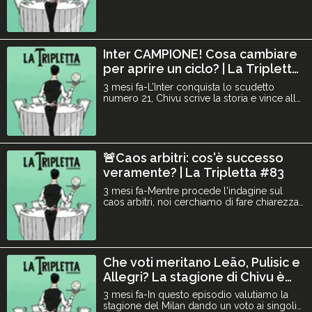
domande su come si prepara un Mondiale
con il Brasile, se Neymar verrà convocato o
meno, su come funziona il suo ruolo, il
rapporto con papà Carlo, quale squadra
vorrebbe allenare in futuro (spoiler, c’è
Inter CAMPIONE! Cosa cambiare
anche il Milan) e tanti aned
per aprire un ciclo? | La Tripletta
#84
3 mesi fa-L’Inter conquista lo scudetto
numero 21, Chivu scrive la storia e vince alla
prima stagione, il primo a farlo dai tempi di
Mourinho. Come verrà ricordata questa
Inter? Da dove deve ripartire per la prossima
stagione? Non vince nessuna tra Milan, Juve
e Como e la lotta Champions rimane aperta.
🚨Caos arbitri: cos'è successo
Chi ri
veramente? | La Tripletta #83
3 mesi fa-Mentre procede l'indagine sul
caos arbitri, noi cerchiamo di fare chiarezza:
chi è coinvolto nell'inchiesta? quali sono i
fatti? chi rischia cosa? Parliamo anche di
Serie A, Milan - Juventus e componiamo la
top 11 della Champions usando solo
giocatori tra le 4 semifinaliste! Fateci sapere
Che voti meritano Leão, Pulisic e
la vostra
Allegri? La stagione di Chivu è
migliore di quelle di Inzaghi? | La
3 mesi fa-In questo episodio valutiamo la
Tripletta #82
stagione del Milan dando un voto ai singoli