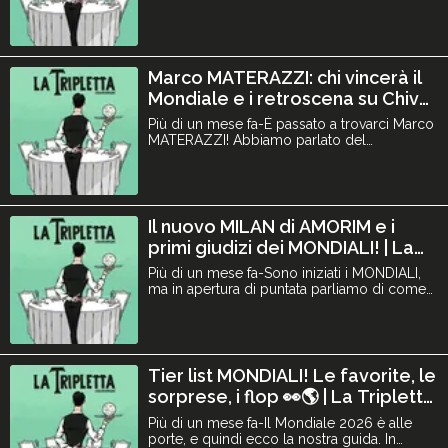
quindi ora dei primi giudizi! Quali squadre
sono promosse? quali rimandate? e quali
retrocesse? fateci sapere la vostra nei
commenti! Con Gioele Anelli, Samuele
Mandarò, Tommaso Milanese e Marco Guidi.
Marco MATERAZZI: chi vincerà il
Learn more about your ad choice
Mondiale e i retroscena su Chivu,
Balotelli e Ibra! | La Tripletta #93
Più di un mese fa-È passato a trovarci Marco
MATERAZZI! Abbiamo parlato del
MONDIALE, chi vincerà secondo Marco e chi
è il difensore più forte di tutta la
competizione secondo lui. Ci ha raccontato
anche molti retroscena sul 2006, sulla sua
rivalità con Zlatan, l’amicizia con Chivu e una
Il nuovo MILAN di AMORIM e i
storia curiosa su Balotelli.
primi giudizi dei MONDIALI! | La
Tripletta #92
Più di un mese fa-Sono iniziati i MONDIALI,
ma in apertura di puntata parliamo di come
potrà essere il Milan con Amorim, tra la rosa
attuale e possibili nuovi acquisti. Vi convince
come allenatore rossonero? Parliamo anche
del Brasile di Ancelotti, tanto criticato dopo
il pareggio contro il Marocco, della
Tier list MONDIALI! Le favorite, le
Germania ch
sorprese, i flop 👀🌎 | La Tripletta
91
Più di un mese fa-Il Mondiale 2026 è alle
porte, e quindi ecco la nostra guida. In