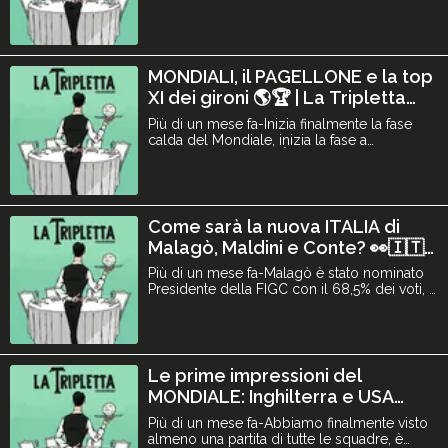
squadra più dominante. Ci siamo chiesti: il
tridente Olise, Mbappé e Dembélé è il più
forte nella storia dei mondiali? 🤔 parliamo
anche delle altre big, le sorprese e i primi
colpi di calcio mercato: Gonçalo Ramos,
MONDIALI, il PAGELLONE e la top
Palestra, Li
XI dei gironi 🌎🏆 | La Tripletta
#96
Più di un mese fa-Inizia finalmente la fase
calda del Mondiale, inizia la fase a
eliminazione diretta. È quindi ora di dare un
giudizio e votare tutte le squadre che hanno
strappato il biglietto per i sedicesimi di
finale, oltre che a votare la top XI dei migliori
giocatori dei gironi. Come sempre, fateci
Come sarà la nuova ITALIA di
sapere la v
Malagò, Maldini e Conte? 👀🇮🇹 |
La Tripletta #95
Più di un mese fa-Malagò è stato nominato
Presidente della FIGC con il 68,5% dei voti, e
Maldini sembra essere il prescelto per
guidare la Nazionale nel ruolo di capo del
Club Italia. Conte invece sembra in pole per
la panchina, è l’uomo giusto secondo voi?
Come giocherà l’Italia di Conte? Discutiamo
Le prime impressioni del
inoltre del Mond
MONDIALE: Inghilterra e USA
super, Brasile rimandato, il
Più di un mese fa-Abbiamo finalmente visto
Portogallo... | La Tripletta #93
almeno una partita di tutte le squadre, è