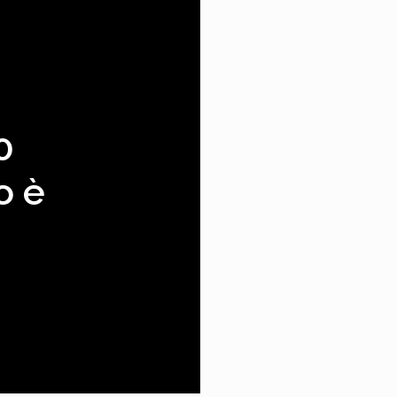
0
o è
ano mai.