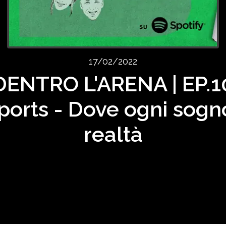
17/02/2022
DENTRO L'ARENA | EP.1
ports - Dove ogni sogn
realtà
 gaming online, fra nickname assurdi e leggende che non si ritir
bbiato dopo una partita persa su fifa, non sei un vero gamer