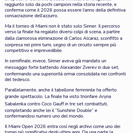
raggiunto solo da pochi campioni nella storia recente, e
conferma come il 2026 possa essere l’anno della definitiva
consacrazione dell’azzurro.
Ma il torneo di Miami non è stato solo Sinner. Il percorso
verso la finale ha regalato diversi colpi di scena, a partire
dalla clamorosa eliminazione di
Carlos Alcaraz
, sconfitto a
sorpresa nei primi turni, segno di un circuito sempre più
competitivo e imprevedibile.
In semifinale, invece, Sinner aveva già mandato un
messaggio forte battendo
Alexander Zverev
in due set,
confermando una superiorità ormai consolidata nei confronti
del tedesco.
Parallelamente, anche il tabellone femminile ha offerto
grande spettacolo. La finale ha visto trionfare
Aryna
Sabalenka
contro
Coco Gauff
in tre set combattuti,
completando anche lei il “Sunshine Double” e
confermandosi numero uno del mondo.
Il Miami Open 2026 entra così negli archivi come uno dei
tornei più significativi degli ultimi anni. Da una parte la