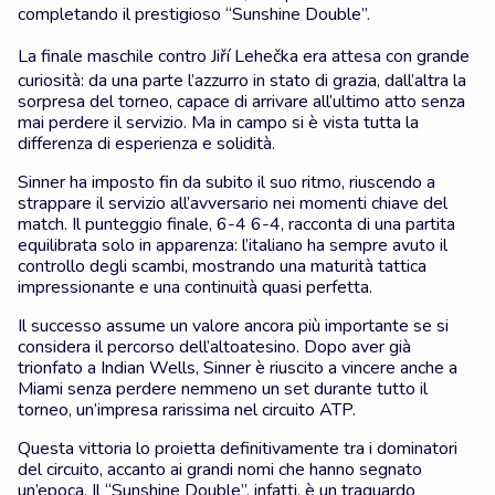
completando il prestigioso “Sunshine Double”.
La finale maschile contro
Jiří Lehečka
era attesa con grande
curiosità: da una parte l’azzurro in stato di grazia, dall’altra la
sorpresa del torneo, capace di arrivare all’ultimo atto senza
mai perdere il servizio. Ma in campo si è vista tutta la
differenza di esperienza e solidità.
Sinner ha imposto fin da subito il suo ritmo, riuscendo a
strappare il servizio all’avversario nei momenti chiave del
match. Il punteggio finale, 6-4 6-4, racconta di una partita
equilibrata solo in apparenza: l’italiano ha sempre avuto il
controllo degli scambi, mostrando una maturità tattica
impressionante e una continuità quasi perfetta.
Il successo assume un valore ancora più importante se si
considera il percorso dell’altoatesino. Dopo aver già
trionfato a Indian Wells, Sinner è riuscito a vincere anche a
Miami senza perdere nemmeno un set durante tutto il
torneo, un’impresa rarissima nel circuito ATP.
Questa vittoria lo proietta definitivamente tra i dominatori
del circuito, accanto ai grandi nomi che hanno segnato
un’epoca. Il “Sunshine Double”, infatti, è un traguardo