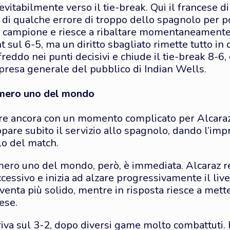
inevitabilmente verso il tie-break. Qui il francese
a di qualche errore di troppo dello spagnolo per po
a campione e riesce a ribaltare momentaneamente 
t sul 6-5, ma un diritto sbagliato rimette tutto in 
reddo nei punti decisivi e chiude il tie-break 8-6,
rpresa generale del pubblico di Indian Wells.
umero uno del mondo
apre ancora con un momento complicato per Alcara
appare subito il servizio allo spagnolo, dando l’im
lo del match.
mero uno del mondo, però, è immediata. Alcaraz re
essivo e inizia ad alzare progressivamente il live
diventa più solido, mentre in risposta riesce a met
ese.
rriva sul 3-2, dopo diversi game molto combattuti.