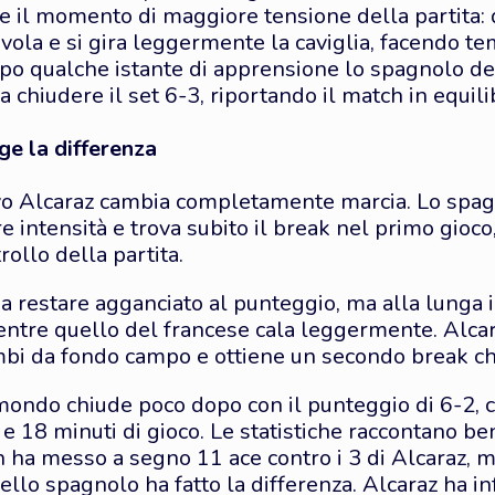
che il momento di maggiore tensione della partita:
vola e si gira leggermente la caviglia, facendo t
po qualche istante di apprensione lo spagnolo de
a chiudere il set 6-3, riportando il match in equili
ge la differenza
ivo Alcaraz cambia completamente marcia. Lo spag
 intensità e trova subito il break nel primo gioc
ollo della partita.
 restare agganciato al punteggio, ma alla lunga il
ntre quello del francese cala leggermente. Alcar
bi da fondo campo e ottiene un secondo break che
mondo chiude poco dopo con il punteggio di 6-2,
e 18 minuti di gioco. Le statistiche raccontano b
ha messo a segno 11 ace contro i 3 di Alcaraz, ma
ello spagnolo ha fatto la differenza. Alcaraz ha in