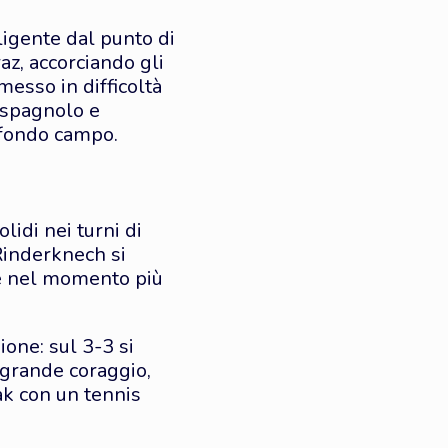
ligente dal punto di
raz, accorciando gli
esso in difficoltà
 spagnolo e
a fondo campo.
lidi nei turni di
Rinderknech si
ace nel momento più
ione: sul 3-3 si
 grande coraggio,
ak con un tennis