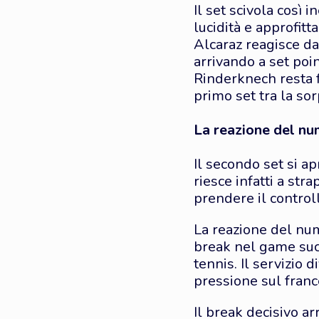
Il set scivola così 
lucidità e approfitt
Alcaraz reagisce d
arrivando a set poin
Rinderknech resta f
primo set tra la so
La reazione del n
Il secondo set si 
riesce infatti a str
prendere il control
La reazione del nu
break nel game succ
tennis. Il servizio 
pressione sul franc
Il break decisivo a