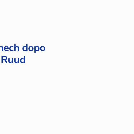
knech dopo
n Ruud