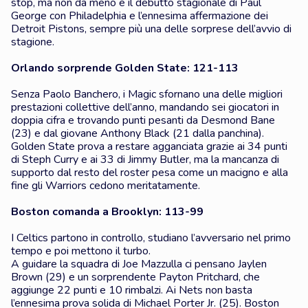
stop, ma non da meno è il debutto stagionale di Paul
George con Philadelphia e l’ennesima affermazione dei
Detroit Pistons, sempre più una delle sorprese dell’avvio di
stagione.
Orlando sorprende Golden State: 121-113
Senza Paolo Banchero, i Magic sfornano una delle migliori
prestazioni collettive dell’anno, mandando sei giocatori in
doppia cifra e trovando punti pesanti da Desmond Bane
(23) e dal giovane Anthony Black (21 dalla panchina).
Golden State prova a restare agganciata grazie ai 34 punti
di Steph Curry e ai 33 di Jimmy Butler, ma la mancanza di
supporto dal resto del roster pesa come un macigno e alla
fine gli Warriors cedono meritatamente.
Boston comanda a Brooklyn: 113-99
I Celtics partono in controllo, studiano l’avversario nel primo
tempo e poi mettono il turbo.
A guidare la squadra di Joe Mazzulla ci pensano Jaylen
Brown (29) e un sorprendente Payton Pritchard, che
aggiunge 22 punti e 10 rimbalzi. Ai Nets non basta
l’ennesima prova solida di Michael Porter Jr. (25). Boston