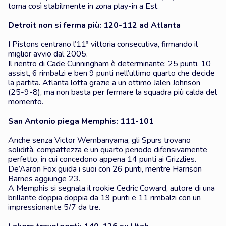
torna così stabilmente in zona play-in a Est.
Detroit non si ferma più: 120-112 ad Atlanta
I Pistons centrano l’11ª vittoria consecutiva, firmando il
miglior avvio dal 2005.
Il rientro di Cade Cunningham è determinante: 25 punti, 10
assist, 6 rimbalzi e ben 9 punti nell’ultimo quarto che decide
la partita. Atlanta lotta grazie a un ottimo Jalen Johnson
(25-9-8), ma non basta per fermare la squadra più calda del
momento.
San Antonio piega Memphis: 111-101
Anche senza Victor Wembanyama, gli Spurs trovano
solidità, compattezza e un quarto periodo difensivamente
perfetto, in cui concedono appena 14 punti ai Grizzlies.
De’Aaron Fox guida i suoi con 26 punti, mentre Harrison
Barnes aggiunge 23.
A Memphis si segnala il rookie Cedric Coward, autore di una
brillante doppia doppia da 19 punti e 11 rimbalzi con un
impressionante 5/7 da tre.