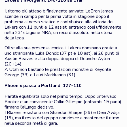
Lakers travolgenti: 140-126 su Utah
Il ritorno più atteso è finalmente arrivato: LeBron James
scende in campo per la prima volta in stagione dopo il
problema al nervo sciatico e contribuisce alla vittoria dei
Lakers con 11 punti e 12 assist, entrando così ufficialmente
nella 23ª stagione NBA, un record assoluto nella storia
della lega.
Oltre alla sua presenza iconica, i Lakers dominano grazie a
uno straripante Luka Doncic (37 pt e 10 ast), ai 26 punti di
Austin Reaves e alla doppia doppia di Deandre Ayton
(20+14).
A Utah non bastano le prestazioni monstre di Keyonte
George (33) e Lauri Markkanen (31).
Phoenix passa a Portland: 127-110
Partita equilibrata solo nel primo tempo. Dopo l’intervallo
Booker e un convincente Collin Gillespie (entrambi 19 punti)
firmano l’allungo decisivo.
I Blazers resistono con Shaedon Sharpe (29) e Deni Avdija
(19), ma il resto del gruppo non riesce a mantenere il ritmo
nella seconda metà di gara.