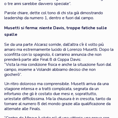
o tre anni sarebbe davvero speciale”.
Parole chiare, dette col tono di chi sta già dimostrando
leadership da numero 1, dentro e fuori dal campo.
Musetti si ferma: niente Davis, troppe fatiche sulle
spalle
Se da una parte Alcaraz sorride, dall’altra c’è il volto più
amaro ma estremamente lucido di Lorenzo Musetti. Dopo la
sconfitta con lo spagnolo, il carrarino annuncia che non
prenderà parte alle Final 8 di Coppa Davis:
“Vista la mia condizione fisica e anche la situazione fuori dal
campo, insieme a Volandri abbiamo deciso che non
giocherò”.
Un ritiro doloroso ma comprensibile. Musetti arriva da una
stagione intensa e a tratti complicata, segnata da un
infortunio che gli è costato due mesi e, soprattutto,
un’estate difficilissima. Ma la chiusura è in crescita, tanto da
tornare al numero 8 del mondo grazie alla qualificazione da
alternate alle Finals.
“Contro de Minaur è stata più di una vittoria: una prova con