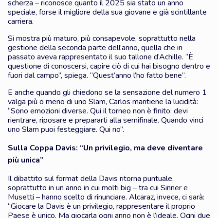
scherza – riconosce quanto il 2025 sia stato un anno
speciale, forse il migliore della sua giovane e già scintillante
carriera.
Si mostra più maturo, più consapevole, soprattutto nella
gestione della seconda parte dell’anno, quella che in
passato aveva rappresentato il suo tallone d’Achille. “È
questione di conoscersi, capire ciò di cui hai bisogno dentro e
fuori dal campo”, spiega. “Quest’anno l’ho fatto bene”.
E anche quando gli chiedono se la sensazione del numero 1
valga più o meno di uno Slam, Carlos mantiene la lucidità:
“Sono emozioni diverse. Qui il torneo non è finito: devi
rientrare, riposare e prepararti alla semifinale. Quando vinci
uno Slam puoi festeggiare. Qui no”.
Sulla Coppa Davis: “Un privilegio, ma deve diventare
più unica”
Il dibattito sul format della Davis ritorna puntuale,
soprattutto in un anno in cui molti big – tra cui Sinner e
Musetti – hanno scelto di rinunciare. Alcaraz, invece, ci sarà:
“Giocare la Davis è un privilegio, rappresentare il proprio
Paese è unico. Ma giocarla ogni anno non è l’ideale. Ogni due