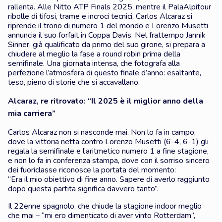
rallenta. Alle Nitto ATP Finals 2025, mentre il PalaAlpitour
ribolle di tifosi, trame e incroci tecnici, Carlos Alcaraz si
riprende il trono di numero 1 del mondo e Lorenzo Musetti
annuncia il suo forfait in Coppa Davis. Nel frattempo Jannik
Sinner, già qualificato da primo del suo girone, si prepara a
chiudere al meglio la fase a round robin prima della
semifinale. Una giornata intensa, che fotografa alla
perfezione l’atmosfera di questo finale d’anno: esaltante,
teso, pieno di storie che si accavallano.
Alcaraz, re ritrovato: “Il 2025 è il miglior anno della
mia carriera”
Carlos Alcaraz non si nasconde mai. Non lo fa in campo,
dove la vittoria netta contro Lorenzo Musetti (6-4, 6-1) gli
regala la semifinale e l’aritmetico numero 1 a fine stagione,
e non lo fa in conferenza stampa, dove con il sorriso sincero
dei fuoriclasse riconosce la portata del momento:
“Era il mio obiettivo di fine anno. Sapere di averlo raggiunto
dopo questa partita significa davvero tanto”.
Il 22enne spagnolo, che chiude la stagione indoor meglio
che mai – “mi ero dimenticato di aver vinto Rotterdam”,