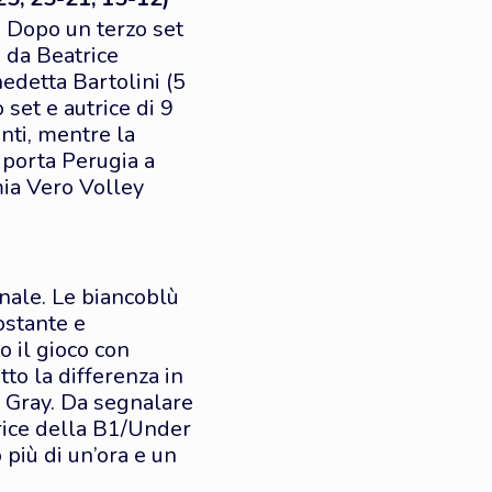
. Dopo un terzo set
a da Beatrice
edetta Bartolini (5
 set e autrice di 9
anti, mentre la
a porta Perugia a
mia Vero Volley
)
nale. Le biancoblù
ostante e
o il gioco con
to la differenza in
di Gray. Da segnalare
trice della B1/Under
 più di un’ora e un