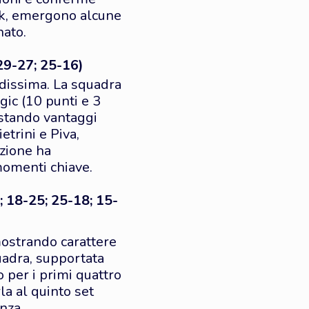
eak, emergono alcune
nato.
29-27; 25-16)
dissima. La squadra
gic (10 punti e 3
istando vantaggi
etrini e Piva,
zione ha
momenti chiave.
 18-25; 25-18; 15-
mostrando carattere
adra, supportata
o per i primi quattro
la al quinto set
nza.