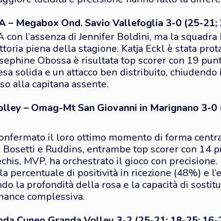
 – Megabox Ond. Savio Vallefoglia 3-0 (25-21; 
A con l’assenza di Jennifer Boldini, ma la squadr
ittoria piena della stagione. Katja Eckl è stata pr
sephine Obossa è risultata top scorer con 19 punt
esa solida e un attacco ben distribuito, chiudendo i
so alla capitana assente.
lley – Omag-Mt San Giovanni in Marignano 3-0 
onfermato il loro ottimo momento di forma centr
a. Bosetti e Ruddins, entrambe top scorer con 14 p
echis, MVP, ha orchestrato il gioco con precisione.
 percentuale di positività in ricezione (48%) e l’e
do la profondità della rosa e la capacità di sostitui
rmance complessiva.
da Cuneo Granda Volley 3-2 (25-21; 18-25; 16-2