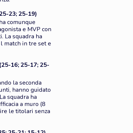
25-23; 25-19)
a ha comunque
otagonista e MVP con
i. La squadra ha
l match in tre set e
(25-16; 25-17; 25-
ando la seconda
unti, hanno guidato
 La squadra ha
fficacia a muro (8
re le titolari senza
5; 25-21; 15-12)