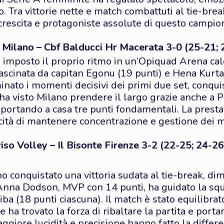
o. Tra vittorie nette e match combattuti al tie-br
rescita e protagoniste assolute di questo campio
Milano – Cbf Balducci Hr Macerata 3-0 (25-21; 
 imposto il proprio ritmo in un’Opiquad Arena cal
trascinata da capitan Egonu (19 punti) e Hena Kurta
nato i momenti decisivi dei primi due set, conqu
et ha visto Milano prendere il largo grazie anche a Pi
portando a casa tre punti fondamentali. La presta
cità di mantenere concentrazione e gestione dei 
 Volley – Il Bisonte Firenze 3-2 (22-25; 24-26;
 conquistato una vittoria sudata al tie-break, di
Anna Dodson, MVP con 14 punti, ha guidato la squ
a (18 punti ciascuna). Il match è stato equilibrat
 ha trovato la forza di ribaltare la partita e portar
ggiore lucidità e precisione hanno fatto la differe