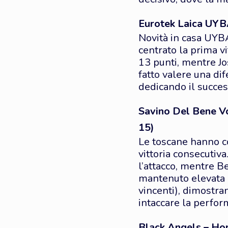
Eurotek Laica UYBA
Novità in casa UYB
centrato la prima v
13 punti, mentre Jo
fatto valere una dif
dedicando il succes
Savino Del Bene Vo
15)
Le toscane hanno c
vittoria consecutiv
l’attacco, mentre B
mantenuto elevata la
vincenti), dimostran
intaccare la perfo
Black Angels – Hon