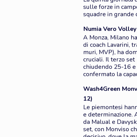
sulle forze in camp
squadre in grande c
Numia Vero Volley 
A Monza, Milano ha
di coach Lavarini, 
muri, MVP), ha domi
cruciali. Il terzo s
chiudendo 25-16 e 
confermato la capa
Wash4Green Monviso
12)
Le piemontesi hanno
e determinazione. 
da Malual e Davyskib
set, con Monviso che
decisivo, dove la ma