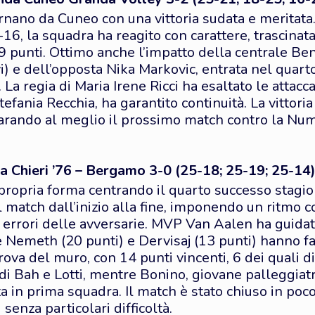
nano da Cuneo con una vittoria sudata e meritata
16, la squadra ha reagito con carattere, trascinat
 punti. Ottimo anche l’impatto della centrale Ben
i) e dell’opposta Nika Markovic, entrata nel quarto
La regia di Maria Irene Ricci ha esaltato le attacc
tefania Recchia, ha garantito continuità. La vittori
parando al meglio il prossimo match contro la Nu
 Chieri ’76 – Bergamo 3-0 (25-18; 25-19; 25-14
propria forma centrando il quarto successo stagio
l match dall’inizio alla fine, imponendo un ritmo c
 errori delle avversarie. MVP Van Aalen ha guidat
 Nemeth (20 punti) e Dervisaj (13 punti) hanno fat
rova del muro, con 14 punti vincenti, 6 dei quali 
i di Bah e Lotti, mentre Bonino, giovane palleggia
a in prima squadra. Il match è stato chiuso in poco
 senza particolari difficoltà.