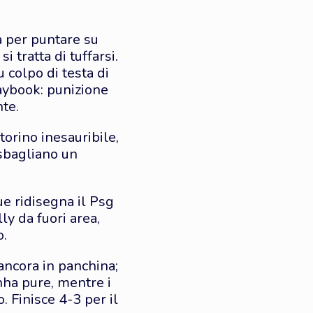
 per puntare su
 tratta di tuffarsi.
 colpo di testa di
aybook: punizione
nte.
orino inesauribile,
 sbagliano un
ue ridisegna il Psg
ly da fuori area,
o.
ancora in panchina;
inha pure, mentre i
Finisce 4-3 per il