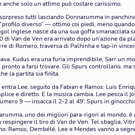
re anche solo un attimo può costare carissimo.
 sorpreso tutti lasciando Donnarumma in panchina
“profilo diverso” — ottimo coi piedi, meno quando si
o gol inglese nasce da una sua goffa smanacciata su
0 di Van de Ven era arrivato dopo un’azione da pl
orre di Romero, traversa di Palhinha e tap-in vince
va. Kudus era una furia imprendibile, Sarr un mot
pronto a farsi trovare. Gli Spurs controllano, ma
e la partita sia finita.
a entra Lee, seguito da Fabian e Ramos: Luis Enriq
lice e diretto. E la musica cambia. Lee pesca il jol
ero 9 — insacca il 2-2 al 49’. Spurs in ginocchi
nnarumma, uno dei migliori para-rigori al mondo, è 
a respingere il tiro di Van de Ven. Tel sbaglia, Vit
no: Ramos, Dembélé, Lee e Mendes vanno a segno. 