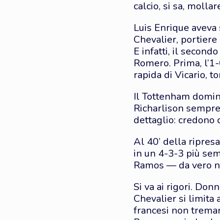
calcio, si sa, molla
Luis Enrique aveva
Chevalier, portiere 
E infatti, il second
Romero. Prima, l’1-
rapida di Vicario, t
Il Tottenham domina
Richarlison sempre 
dettaglio: credono ch
Al 40’ della ripres
in un 4-3-3 più semp
Ramos — da vero num
Si va ai rigori. Do
Chevalier si limita 
francesi non trema