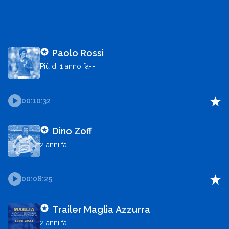
Paolo Rossi
Più di 1 anno fa--
Sporteaker Cast, 25/09/2024
00:10:32
Dino Zoff
2 anni fa--
Sporteaker Cast, 22/05/2024
00:08:25
Trailer Maglia Azzurra
2 anni fa--